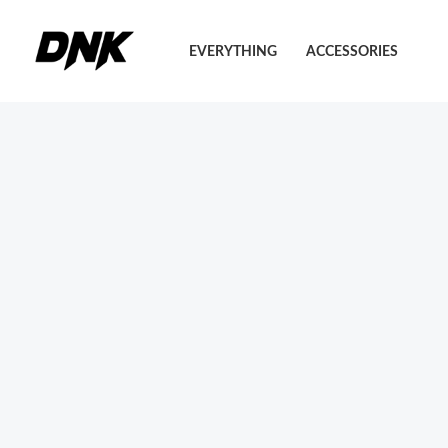
Pereiti
Sale!
prie
EVERYTHING
ACCESSORIES
turinio