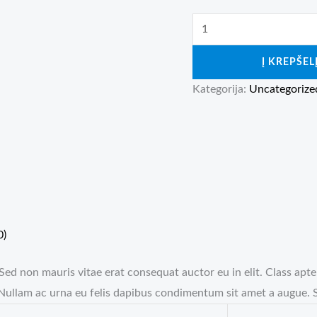
produkto
kiekis:
Į KREPŠEL
Lemons
Tshirt
Kategorija:
Uncategorize
0)
Sed non mauris vitae erat consequat auctor eu in elit. Class apte
 Nullam ac urna eu felis dapibus condimentum sit amet a augue. S