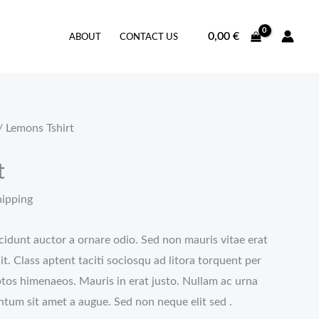
0,00
€
ABOUT
CONTACT US
/ Lemons Tshirt
t
hipping
cidunt auctor a ornare odio. Sed non mauris vitae erat
it. Class aptent taciti sociosqu ad litora torquent per
ptos himenaeos. Mauris in erat justo. Nullam ac urna
ntum sit amet a augue. Sed non neque elit sed .