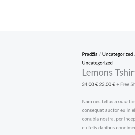
Pradžia
/
Uncategorized
Uncategorized
Lemons Tshir
Original
Current
34,00
€
23,00
€
+ Free S
price
price
Nam nec tellus a odio tin
was:
is:
consequat auctor eu in el
34,00 €.
23,00 €.
conubia nostra, per ince
eu felis dapibus condime