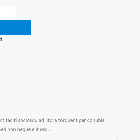
Į
d
nt taciti sociosqu ad litora torquent per conubia
ed non neque elit sed .