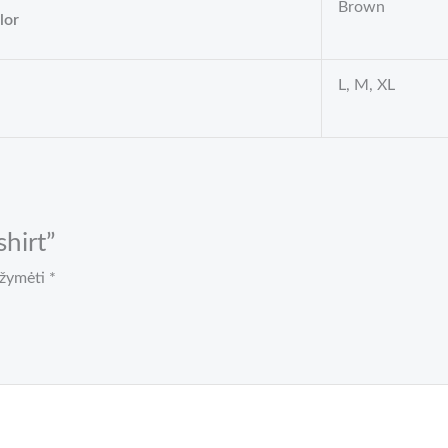
Brown
lor
L, M, XL
hirt”
pažymėti
*