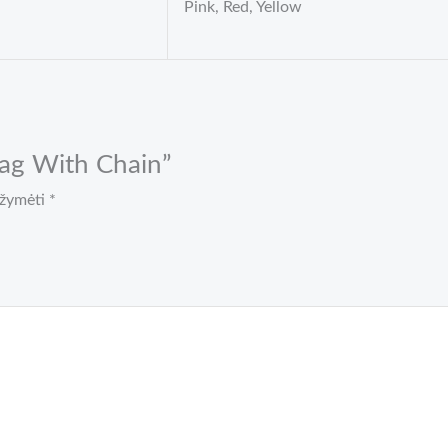
Pink, Red, Yellow
Bag With Chain”
pažymėti
*