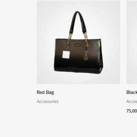
Red Bag
Blac
Accessories
Acces
75,0