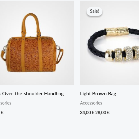
Sale!
Sale!
k Over-the-shoulder Handbag
Light Brown Bag
sories
Accessories
Original
Current
0
€
34,00
€
28,00
€
price
price
was:
is:
34,00 €.
28,00 €.