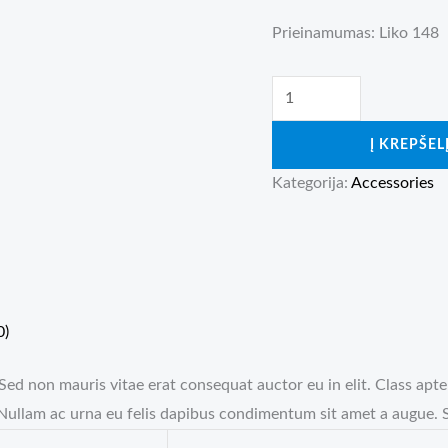
Prieinamumas:
Liko 148
produkto
kiekis:
Į KREPŠEL
Golden
Bag
Kategorija:
Accessories
With
Chain
0)
Sed non mauris vitae erat consequat auctor eu in elit. Class apte
 Nullam ac urna eu felis dapibus condimentum sit amet a augue. S