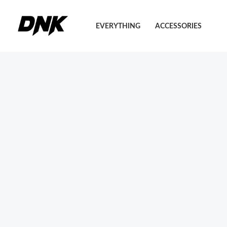
Pereiti
prie
EVERYTHING
ACCESSORIES
turinio