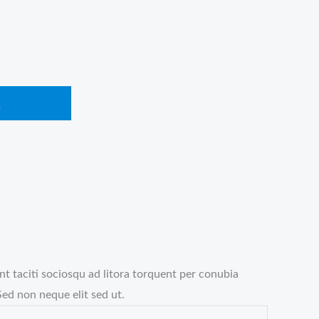
Į
nt taciti sociosqu ad litora torquent per conubia
ed non neque elit sed ut.