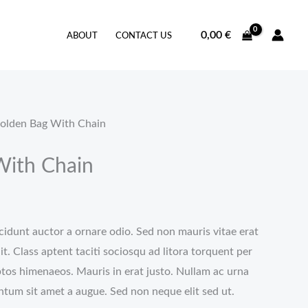
0,00
€
ABOUT
CONTACT US
olden Bag With Chain
With Chain
cidunt auctor a ornare odio. Sed non mauris vitae erat
it. Class aptent taciti sociosqu ad litora torquent per
ptos himenaeos. Mauris in erat justo. Nullam ac urna
ntum sit amet a augue. Sed non neque elit sed ut.