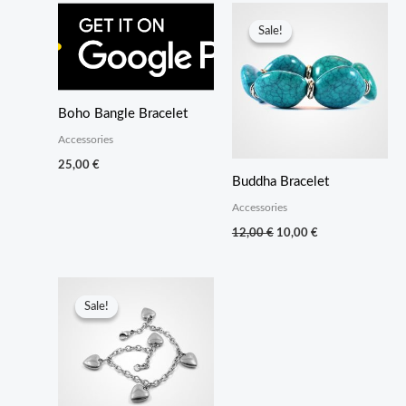
Sale!
Sale!
Boho Bangle Bracelet
Accessories
25,00
€
Buddha Bracelet
Accessories
Original
Current
12,00
€
10,00
€
price
price
was:
is:
12,00 €.
10,00 €.
Sale!
Sale!