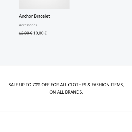
Anchor Bracelet
Accessories
Original
Current
12,00
€
10,00
€
price
price
was:
is:
12,00 €.
10,00 €.
SALE UP TO 70% OFF FOR ALL CLOTHES & FASHION ITEMS,
ON ALL BRANDS.