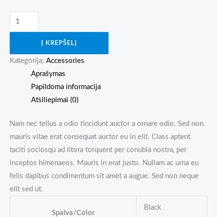
produkto
kiekis:
Į KREPŠELĮ
Black
Over-
Kategorija:
Accessories
the-
Aprašymas
shoulder
Papildoma informacija
Handbag
Atsiliepimai (0)
Nam nec tellus a odio tincidunt auctor a ornare odio. Sed non
mauris vitae erat consequat auctor eu in elit. Class aptent
taciti sociosqu ad litora torquent per conubia nostra, per
inceptos himenaeos. Mauris in erat justo. Nullam ac urna eu
felis dapibus condimentum sit amet a augue. Sed non neque
elit sed ut.
Black
Spalva/Color