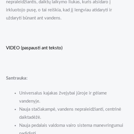
nepraleidžiantis, daiktų laikymo liukas, kuris atsidaro į
irkluotojo pusę, o tai reiškia, kad jį lengviau atidaryti ir
uždaryti būnant ant vandens.
VIDEO (paspausti ant teksto)
Santrauka:
Universalus kajakas žvejybai jūroje ir gėlame
vandenyje.
Nauja stačiakampė, vandens nepraleidžianti, centrinė
daiktadėžė.
Nauja pedalais valdoma vairo sistema manevringumui
padidinti.