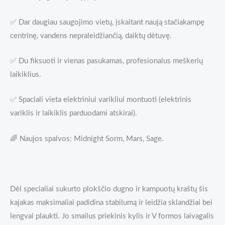
✅ Dar daugiau saugojimo vietų, įskaitant naują stačiakampę
centrinę, vandens nepraleidžiančią, daiktų dėtuvę.
✅ Du fiksuoti ir vienas pasukamas, profesionalus meškerių
laikiklius.
✅ Spaciali vieta elektriniui varikliui montuoti (elektrinis
variklis ir laikiklis parduodami atskirai).
🌈 Naujos spalvos: Midnight Sorm, Mars, Sage.
Dėl specialiai sukurto plokščio dugno ir kampuotų kraštų šis
kajakas maksimaliai padidina stabilumą ir leidžia sklandžiai bei
lengvai plaukti. Jo smailus priekinis kylis ir V formos laivagalis