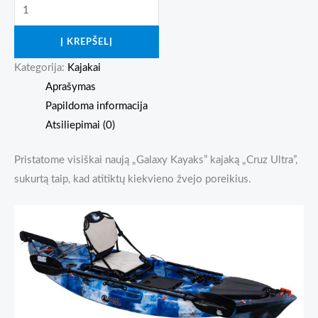
produkto
kiekis:
Į KREPŠELĮ
Cruz
Ultra
Kategorija:
Kajakai
Aprašymas
Papildoma informacija
Atsiliepimai (0)
Pristatome visiškai naują „Galaxy Kayaks” kajaką „Cruz Ultra”,
sukurtą taip, kad atitiktų kiekvieno žvejo poreikius.