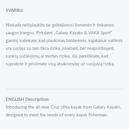
SVARBU:
Niekada neišplaukite be gelbėjimosi liemenės ir tinkamos
saugos įrangos. Pirkdami „Galaxy Kayaks & VAKA Sport“
gaminį sutinkate, kad plaukimas baidarėmis, kajakaisar valtimis
yra susijęs su tam tikra rizika, įskaitant, bet neapsiribojant,
sunkių sužalojimų ar mirties rizika. Jūs pareiškiate, kad
supratote ir prisiimate visą atsakomybę už susijusią riziką.
ENGLISH Description:
Introducing the all-new Cruz Ultra kayak from Galaxy Kayaks,
designed to meet the needs of every kayak fisherman.