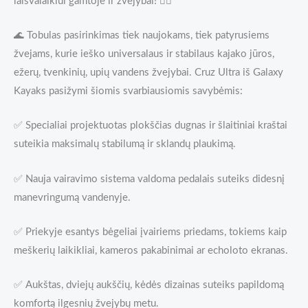
laisvalaikiui gamtoje ir žvejybai! 🚣‍♂️
🌊 Tobulas pasirinkimas tiek naujokams, tiek patyrusiems
žvejams, kurie ieško universalaus ir stabilaus kajako jūros,
ežerų, tvenkinių, upių vandens žvejybai. Cruz Ultra iš Galaxy
Kayaks pasižymi šiomis svarbiausiomis savybėmis:
✅ Specialiai projektuotas plokščias dugnas ir šlaitiniai kraštai
suteikia maksimalų stabilumą ir sklandų plaukimą.
✅ Nauja vairavimo sistema valdoma pedalais suteiks didesnį
manevringumą vandenyje.
✅ Priekyje esantys bėgeliai įvairiems priedams, tokiems kaip
meškerių laikikliai, kameros pakabinimai ar echoloto ekranas.
✅ Aukštas, dviejų aukščių, kėdės dizainas suteiks papildomą
komfortą ilgesnių žvejybų metu.