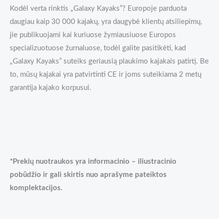
Kodėl verta rinktis „Galaxy Kayaks”? Europoje parduota
daugiau kaip 30 000 kajakų, yra daugybė klientų atsiliepimų,
jie publikuojami kai kuriuose žymiausiuose Europos
specializuotuose žurnaluose, todėl galite pasitikėti, kad
„Galaxy Kayaks” suteiks geriausią plaukimo kajakais patirtį. Be
to, mūsų kajakai yra patvirtinti CE ir joms suteikiama 2 metų
garantija kajako korpusui.
*Prekių nuotraukos yra informacinio – iliustracinio
pobūdžio ir gali skirtis nuo aprašyme pateiktos
komplektacijos.