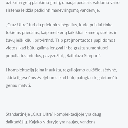
užtikrina gerą plaukimo greitį, o nauja pedalais valdomo vairo
sistema leidžia padidinti manevringumą vandenyje.
„Cruz Ultra” turi du priekinius bėgelius, kurie puikiai tinka
tokiems priedams, kaip meškerių laikikliai, kamerų strėlės ir
žuvų ieškikliui, pritvirtinti. Taip pat įmontuotos papildomos
vietos, kad būtų galima lengvai ir be grąžtų sumontuoti
populiarius priedus, pavyzdžiui, „Railblaza Starport”.
Į komplektaciją įeina ir aukšta, reguliojamo aukščio, sėdynė,
skirta ilgesnėms žvejyboms, kad būtų patogiau ir galėtumėte
geriau matyti.
Standartinėje „Cruz Ultra” komplektacijoje yra daug
daiktadėžių. Kajako viduryje yra naujas, vandens