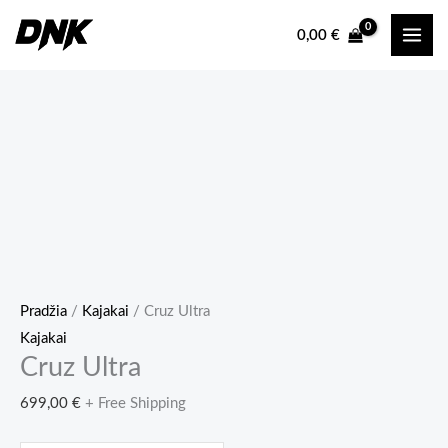
Pereiti
0,00
€
prie
turinio
Pradžia
/
Kajakai
/ Cruz Ultra
Kajakai
Cruz Ultra
699,00
€
+ Free Shipping