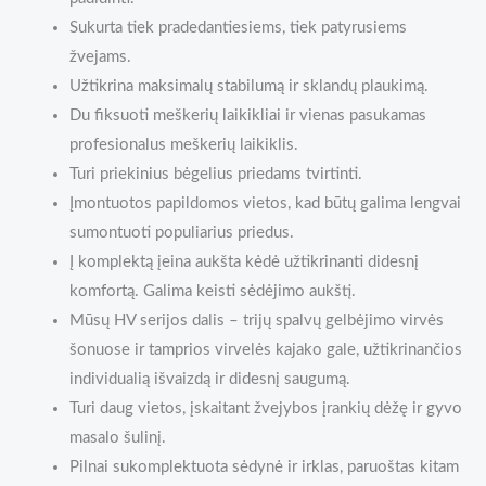
Sukurta tiek pradedantiesiems, tiek patyrusiems
žvejams.
Užtikrina maksimalų stabilumą ir sklandų plaukimą.
Du fiksuoti meškerių laikikliai ir vienas pasukamas
profesionalus meškerių laikiklis.
Turi priekinius bėgelius priedams tvirtinti.
Įmontuotos papildomos vietos, kad būtų galima lengvai
sumontuoti populiarius priedus.
Į komplektą įeina aukšta kėdė užtikrinanti didesnį
komfortą. Galima keisti sėdėjimo aukštį.
Mūsų HV serijos dalis – trijų spalvų gelbėjimo virvės
šonuose ir tamprios virvelės kajako gale, užtikrinančios
individualią išvaizdą ir didesnį saugumą.
Turi daug vietos, įskaitant žvejybos įrankių dėžę ir gyvo
masalo šulinį.
Pilnai sukomplektuota sėdynė ir irklas, paruoštas kitam